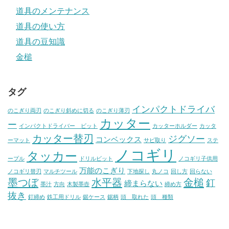
道具のメンテナンス
道具の使い方
道具の豆知識
金槌
タグ
インパクトドライバ
のこぎり両刃
のこぎり斜めに切る
のこぎり薄刃
カッター
ー
インパクトドライバー ビット
カッターホルダー
カッタ
カッター替刃
ジグソー
コンベックス
ーマット
サビ取り
ステ
ノコギリ
タッカー
ープル
ドリルビット
ノコギリ子供用
万能のこぎり
ノコギリ替刃
マルチツール
下地探し
丸ノコ
回し方
回らない
墨つぼ
水平器
金槌
釘
締まらない
墨汁
方向
木製墨壺
締め方
抜き
釘締め
鉄工用ドリル
鋸ケース
鋸柄
頭 取れた
頭 種類