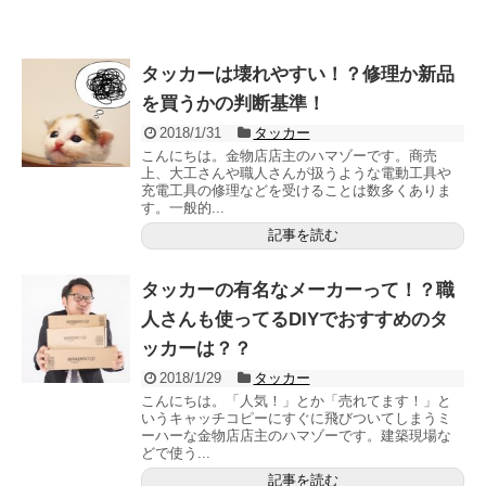
タッカーは壊れやすい！？修理か新品
を買うかの判断基準！
2018/1/31
タッカー
こんにちは。金物店店主のハマゾーです。商売
上、大工さんや職人さんが扱うような電動工具や
充電工具の修理などを受けることは数多くありま
す。一般的...
記事を読む
タッカーの有名なメーカーって！？職
人さんも使ってるDIYでおすすめのタ
ッカーは？？
2018/1/29
タッカー
こんにちは。「人気！」とか「売れてます！」と
いうキャッチコピーにすぐに飛びついてしまうミ
ーハーな金物店店主のハマゾーです。建築現場な
どで使う...
記事を読む