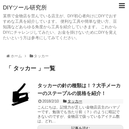
DIYツール研究所
某県で金物店を営んでいる店主が、DIY初心者向けにDIYでおす
すめな工具を紹介しています。 便利な工具や簡単な使い方、豆
知識などあらゆる角度から工具を紹介していきます。 これから
DIYにチャレンジしてみたい、お金を掛けないためにDIYを覚え
たいという方は参考にしてみてください。
ホーム
タッカー
「 タッカー 」一覧
タッカーの針の種類は！？大手メーカ
ーのステープルの規格を紹介！
2018/2/10
タッカー
こんにちは。記憶力が乏しい金物店店主のハマゾ
ーです。勉強でも当たり前（？）のように暗記で
きないのですが、金物店で扱っているアイテム数
は、どれ...
記事を読む