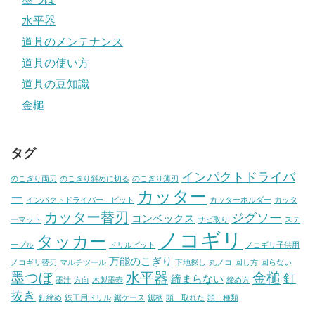
水平器
道具のメンテナンス
道具の使い方
道具の豆知識
金槌
タグ
インパクトドライバ
のこぎり両刃
のこぎり斜めに切る
のこぎり薄刃
カッター
ー
インパクトドライバー ビット
カッターホルダー
カッタ
カッター替刃
ジグソー
コンベックス
ーマット
サビ取り
ステ
ノコギリ
タッカー
ープル
ドリルビット
ノコギリ子供用
万能のこぎり
ノコギリ替刃
マルチツール
下地探し
丸ノコ
回し方
回らない
墨つぼ
水平器
金槌
釘
締まらない
墨汁
方向
木製墨壺
締め方
抜き
釘締め
鉄工用ドリル
鋸ケース
鋸柄
頭 取れた
頭 種類