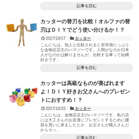
記事を読む
カッターの替刃を比較！オルファの替
刃はＤＩＹでどう使い分けるか！？
2017/10/17
カッター
こんにちは。他人と比較されると劣等感たっぷり
な金物店店主のハマゾーです。人間がなのか日本
人がなのかは解りませんが、比較する事って結構
好きです...
記事を読む
カッターは高級なものが喜ばれます
よ！ＤＩＹ好きお父さんへのプレゼン
トにおすすめ！？
2017/10/15
カッター
こんにちは。金物店店主のハマゾーです。私の店
には大工さんのお友達にプレゼントするために腰
袋を買いに来ましたとか、お父さんが職人さんだ
からカッ...
記事を読む