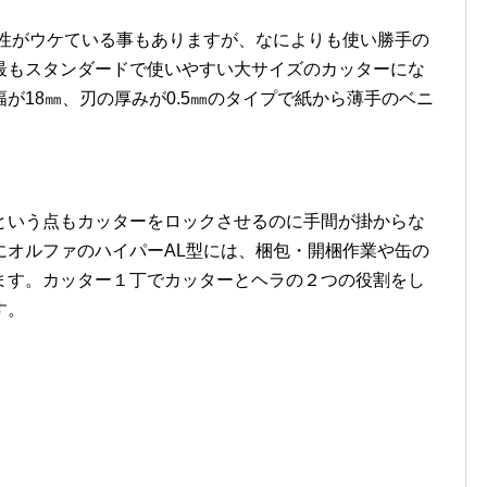
ン性がウケている事もありますが、なによりも使い勝手の
最もスタンダードで使いやすい大サイズのカッターにな
が18㎜、刃の厚みが0.5㎜のタイプで紙から薄手のベニ
という点もカッターをロックさせるのに手間が掛からな
にオルファのハイパーAL型には、梱包・開梱作業や缶の
ます。カッター１丁でカッターとヘラの２つの役割をし
す。