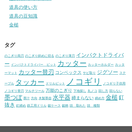
道具の使い方
道具の豆知識
金槌
タグ
インパクトドライバ
のこぎり両刃
のこぎり斜めに切る
のこぎり薄刃
カッター
ー
インパクトドライバー ビット
カッターホルダー
カッタ
カッター替刃
ジグソー
コンベックス
ーマット
サビ取り
ステ
ノコギリ
タッカー
ープル
ドリルビット
ノコギリ子供用
万能のこぎり
ノコギリ替刃
マルチツール
下地探し
丸ノコ
回し方
回らない
墨つぼ
水平器
金槌
釘
締まらない
墨汁
方向
木製墨壺
締め方
抜き
釘締め
鉄工用ドリル
鋸ケース
鋸柄
頭 取れた
頭 種類