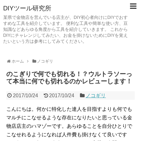
DIYツール研究所
某県で金物店を営んでいる店主が、DIY初心者向けにDIYでおす
すめな工具を紹介しています。 便利な工具や簡単な使い方、豆
知識などあらゆる角度から工具を紹介していきます。 これから
DIYにチャレンジしてみたい、お金を掛けないためにDIYを覚え
たいという方は参考にしてみてください。
ホーム
ノコギリ
のこぎりで何でも切れる！？ウルトラソーっ
て本当に何でも切れるのかレビューします！
2017/10/24
2017/10/24
ノコギリ
こんにちは。何かに特化した達人を目指すよりも何でも
マルチにこなせるような存在になりたいと思っている金
物店店主のハマゾーです。あらゆることを自分ひとりで
こなせれるようになれば人件費も掛けなくて良いです