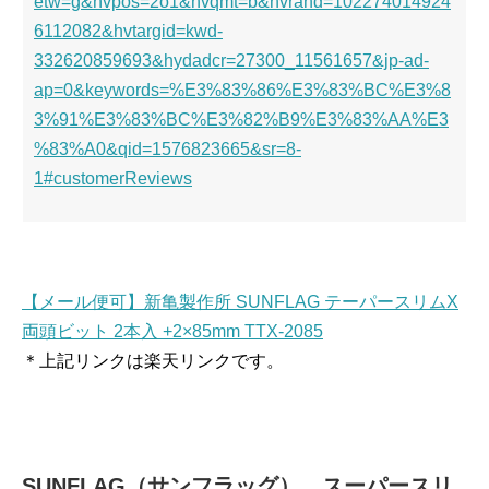
etw=g&hvpos=2o1&hvqmt=b&hvrand=102274014924
6112082&hvtargid=kwd-
332620859693&hydadcr=27300_11561657&jp-ad-
ap=0&keywords=%E3%83%86%E3%83%BC%E3%8
3%91%E3%83%BC%E3%82%B9%E3%83%AA%E3
%83%A0&qid=1576823665&sr=8-
1#customerReviews
【メール便可】新亀製作所 SUNFLAG テーパースリムX
両頭ビット 2本入 +2×85mm TTX-2085
＊上記リンクは楽天リンクです。
SUNFLAG（サンフラッグ） スーパースリ