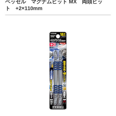
ベッセル マグナムビット MX 両頭ビッ
ト +2×110mm