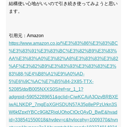
結構使い心地がいいので引き続き使ってみようと思い
ます。
引用元：Amazon
https://www.amazon.co.jp/%E3%83%86%E3%83%BC
%E3%83%91%E3%83%BC%E3%82%B9%E3%83%
AA%E3%83%A0%E3%82%A8%E3%83%83%E3%82
%AF%E3%82%B9%E3%83%93%E3%83%83%E3%
83%88-%E4%B8%A1%E9%A0%AD-
5%E6%9C%AC%E7%B5%84-2X85-TTX-
52085/dp/B005NXXS0S/ref=sr_1_1?
adgrpid=59052289651&gclid=CjwKCAiA3OzvBRBXE
iwALNKDP_7mgEpXGHSDUN57A35p8ePPzUrkn3S
W6kfZpxtYBCc9GItZRiqUOhoCtOcQAvD_BwE&hvad
id=338541550018&hvdev=c&hvlocphy=1009370&hvn