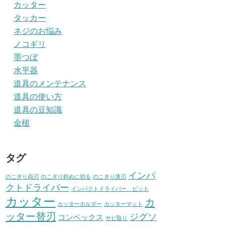
カッター
タッカー
ネジのお悩み
ノコギリ
墨つぼ
水平器
道具のメンテナンス
道具の使い方
道具の豆知識
金槌
タグ
インパ
のこぎり両刃
のこぎり斜めに切る
のこぎり薄刃
クトドライバー
インパクトドライバー ビット
カッター
カ
カッターホルダー
カッターマット
ッター替刃
ジグソ
コンベックス
サビ取り