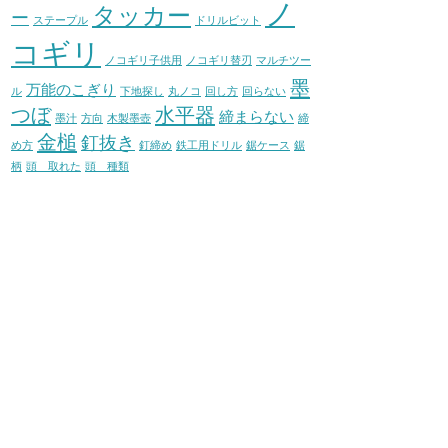
ノ
タッカー
ー
ステープル
ドリルビット
コギリ
ノコギリ子供用
ノコギリ替刃
マルチツー
墨
万能のこぎり
ル
下地探し
丸ノコ
回し方
回らない
つぼ
水平器
締まらない
墨汁
方向
木製墨壺
締
金槌
釘抜き
め方
釘締め
鉄工用ドリル
鋸ケース
鋸
柄
頭 取れた
頭 種類