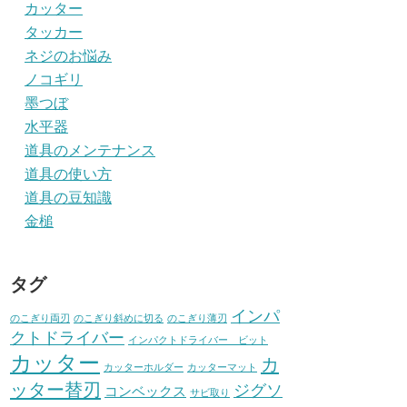
カッター
タッカー
ネジのお悩み
ノコギリ
墨つぼ
水平器
道具のメンテナンス
道具の使い方
道具の豆知識
金槌
タグ
インパ
のこぎり両刃
のこぎり斜めに切る
のこぎり薄刃
クトドライバー
インパクトドライバー ビット
カッター
カ
カッターホルダー
カッターマット
ッター替刃
ジグソ
コンベックス
サビ取り