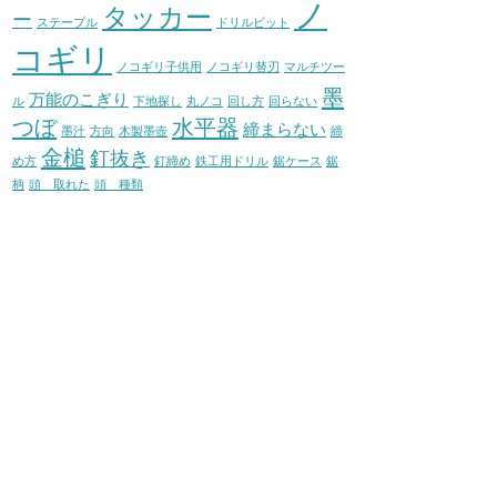
ノ
タッカー
ー
ステープル
ドリルビット
コギリ
ノコギリ子供用
ノコギリ替刃
マルチツー
墨
万能のこぎり
ル
下地探し
丸ノコ
回し方
回らない
つぼ
水平器
締まらない
墨汁
方向
木製墨壺
締
金槌
釘抜き
め方
釘締め
鉄工用ドリル
鋸ケース
鋸
柄
頭 取れた
頭 種類